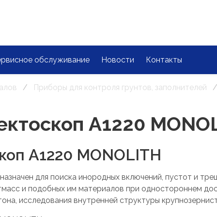
ервисное обслуживание
Новости
Контакты
алов
Приборы для контроля грунтов, заполнителей
ектоскоп А1220 MONO
скоп А1220 MONOLITH
азначен для поиска инородных включений, пустот и тре
стмасс и подобных им материалов при одностороннем дос
етона, исследования внутренней структуры крупнозернис