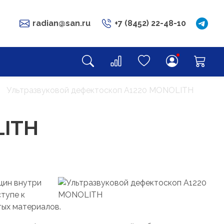
radian@san.ru
+7 (8452) 22-48-10
Ультразвуковой дефектоскоп А1220 MONOLITH
LITH
щин внутри
тупе к
тых материалов.