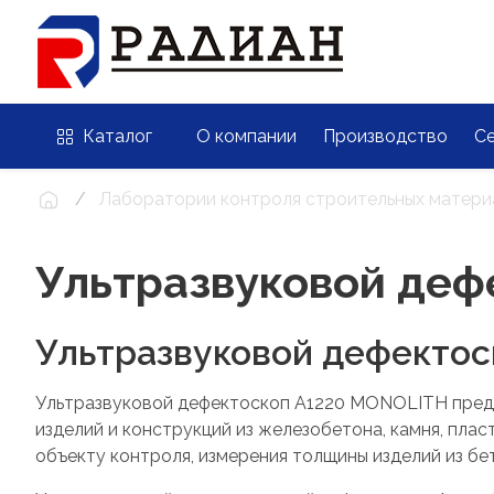
Каталог
О компании
Производство
С
Лаборатории контроля строительных матери
Ультразвуковой деф
Ультразвуковой дефекто
Ультразвуковой дефектоскоп А1220 MONOLITH предн
изделий и конструкций из железобетона, камня, пла
объекту контроля, измерения толщины изделий из б