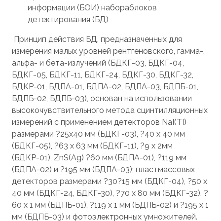
информации (БОИ) набораблоков
детектирования (БД)
Принцип действия БД, предназначенных для
измерения малых уровней рентгеновского, гамма-,
альфа- и бета-излучений (БДКГ-03, БДКГ-04,
БДКГ-05, БДКГ-11, БДКГ-24, БДКГ-30, БДКГ-32,
БДКР-01, БДПА-01, БДПА-02, БДПА-03, БДПБ-01,
БДПБ-02, БДПБ-03), основан на использовании
высокочувствительного метода сцинтилляционных
измерений с применением детекторов NaI(TI)
размерами ?25х40 мм (БДКГ-03), ?40 х 40 мм
(БДКГ-05), ?63 х 63 мм (БДКГ-11), ?9 х 2мм
(БДКР-01), ZnS(Ag) ?60 мм (БДПА-01), ?119 мм
(БДПА-02) и ?195 мм (БДПА-03); пластмассовых
детекторов размерами ?30?15 мм (БДКГ-04), ?50 х
40 мм (БДКГ-24, БДКГ-30), ?70 х 80 мм (БДКГ-32), ?
60 х 1 мм (БДПБ-01), ?119 х 1 мм (БДПБ-02) и ?195 х 1
мм (БДПБ-03) и фотоэлектронных умножителей.