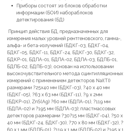
Приборы состоят :из блоков обработки
информации (БОИ) набораблоков
детектирования (БД)
Принцип действия БД, предназначенных для
измерения малых уровней рентгеновского, гамма-,
альфа- и бета-излучений (БДКГ-03, БДКГ-04,
БДКГ-05, БДКГ-11, БДКГ-24, БДКГ-30, БДКГ-32,
БДКР-01, БДПА-01, БДПА-02, БДПА-03, БДПБ-01,
БДПБ-02, БДПБ-03), основан на использовании
высокочувствительного метода сцинтилляционных
измерений с применением детекторов NaI(TI)
размерами ?25х40 мм (БДКГ-03), ?40 х 40 мм
(БДКГ-05), ?63 х 63 мм (БДКГ-11), ?9 х 2мм
(БДКР-01), ZnS(Ag) ?60 мм (БДПА-01), ?119 мм
(БДПА-02) и ?195 мм (БДПА-03); пластмассовых
детекторов размерами ?30?15 мм (БДКГ-04), ?50 х
40 мм (БДКГ-24, БДКГ-30), ?70 х 80 мм (БДКГ-32), ?
60 х 1 мм (БДПБ-01), ?119 х 1 мм (БДПБ-02) и ?195 х 1