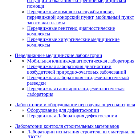
ситуаций и оказания экстренной медицинской
помощи
Передвижные комплексы службы крови,
передвижной донорский пункт, мобильный пункт
заготовки плазмы
Передвижные рентгено-диагностические
комплексы
Передвижные хирургические медицинские
комплексы
Передвижные медицинские лаборатории
Мобильная клинико-диагностическая лаборатория
Передвижная лаборатория диагностики
возбудителей природно-очаговых заболеваний
Передвижная лаборатория эпидемиологической
разведки
Передвижная санитарно-эпидемиологическая
лаборатория
Лаборатории и оборудование неразрушающего контроля
Оборудование для дефектоскопии
Передвижная Лаборатория дефектоскопии
Лаборатории контроля строительных материалов
Лаборатории испытания строительных материалов
ЛКСМ