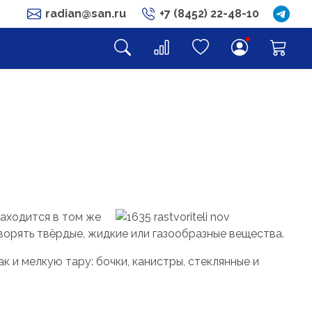
radian@san.ru
+7 (8452) 22-48-10
находится в том же
ворять твёрдые, жидкие или газообразные вещества.
 и мелкую тару: бочки, канистры, стеклянные и