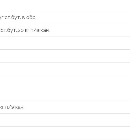
 кг ст.бут. в обр.
г ст.бут.,20 кг п/э кан.
 кг п/э кан.