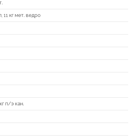
т.
л, 11 кг мет. ведро
 кг п/э кан.