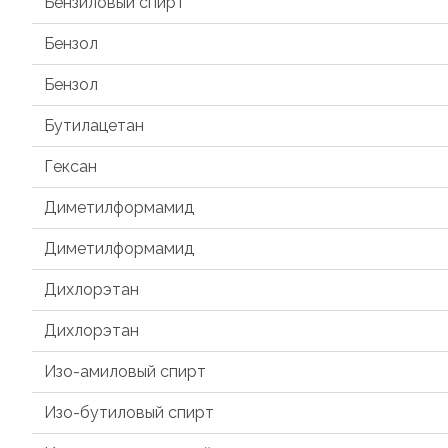
Бензиловый спирт
Бензол
Бензол
Бутилацетан
Гексан
Диметилформамид
Диметилформамид
Дихлорэтан
Дихлорэтан
Изо-амиловый спирт
Изо-бутиловый спирт