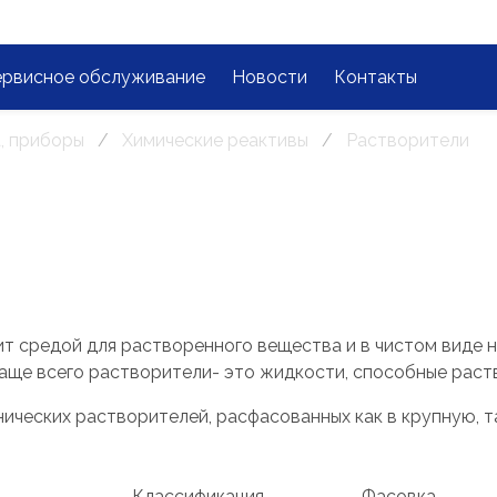
ервисное обслуживание
Новости
Контакты
, приборы
Химические реактивы
Растворители
т средой для растворенного вещества и в чистом виде 
Чаще всего растворители- это жидкости, способные раст
ческих растворителей, расфасованных как в крупную, так
Классификация
Фасовка