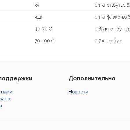
хч
0,1 кг ст.бут.,0,6
чда
0,1 кг флакон,0,6
40-70 С
0,65 кг ст.бут.,
70-100 С
0,7 кг ст.бут.
поддержки
Дополнительно
с нами
Новости
вара
а