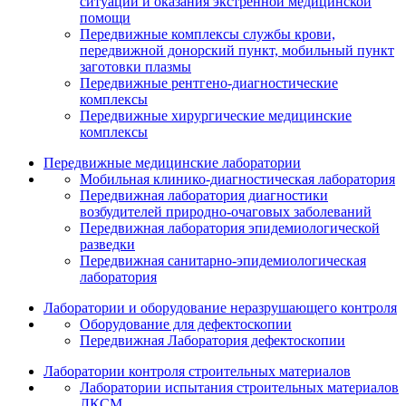
ситуаций и оказания экстренной медицинской
помощи
Передвижные комплексы службы крови,
передвижной донорский пункт, мобильный пункт
заготовки плазмы
Передвижные рентгено-диагностические
комплексы
Передвижные хирургические медицинские
комплексы
Передвижные медицинские лаборатории
Мобильная клинико-диагностическая лаборатория
Передвижная лаборатория диагностики
возбудителей природно-очаговых заболеваний
Передвижная лаборатория эпидемиологической
разведки
Передвижная санитарно-эпидемиологическая
лаборатория
Лаборатории и оборудование неразрушающего контроля
Оборудование для дефектоскопии
Передвижная Лаборатория дефектоскопии
Лаборатории контроля строительных материалов
Лаборатории испытания строительных материалов
ЛКСМ